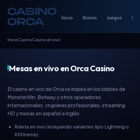
Inicio
Bonos
Juegos
Pag
Inicio
Casino
Casino en vivo
Mesas en vivo en Orca Casino
El casino en vivo de Orca se inspira en los lobbies de
MonsterWin, Betway y otros operadores
internacionales: crupieres profesionales, streaming
HD y mesas en español e inglés.
Ruleta en vivo (incluyendo variantes tipo Lightning o
XXXtreme).