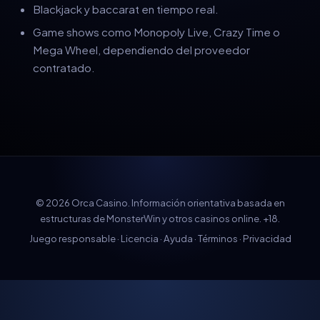
Blackjack y baccarat en tiempo real.
Game shows como Monopoly Live, Crazy Time o
Mega Wheel, dependiendo del proveedor
contratado.
© 2026 Orca Casino. Información orientativa basada en
estructuras de MonsterWin y otros casinos online. +18.
Juego responsable
·
Licencia
·
Ayuda
·
Términos
·
Privacidad