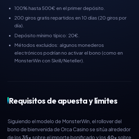
100% hasta 500€ en el primer depósito.
200 giros gratis repartidos en 10 días (20 giros por
día).
Depósito mínimo típico: 20€.
Métodos excluidos: algunos monederos
electrónicos podrían no activar el bono (como en
MonsterWin con Skrill/Neteller).
Requisitos de apuesta y límites
Siguiendo el modelo de MonsterWin, el rollover del
bono de bienvenida de Orca Casino se sitúa alrededor
de los
35x
sobre el importe bonificado y los
40x
sobre