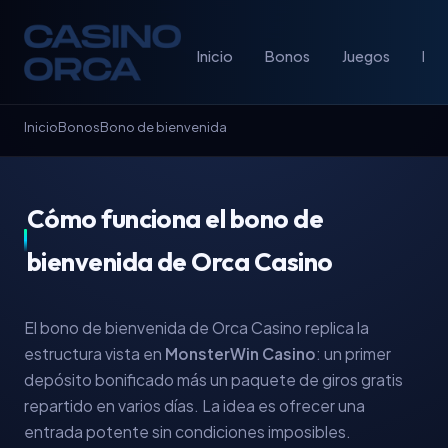
Inicio
Bonos
Juegos
Pag
Inicio
Bonos
Bono de bienvenida
Cómo funciona el bono de
bienvenida de Orca Casino
El bono de bienvenida de Orca Casino replica la
estructura vista en
MonsterWin Casino
: un primer
depósito bonificado más un paquete de giros gratis
repartido en varios días. La idea es ofrecer una
entrada potente sin condiciones imposibles.