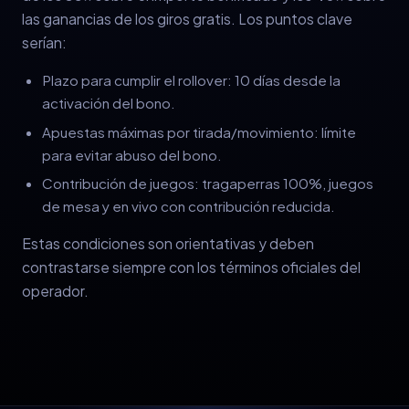
las ganancias de los giros gratis. Los puntos clave
serían:
Plazo para cumplir el rollover: 10 días desde la
activación del bono.
Apuestas máximas por tirada/movimiento: límite
para evitar abuso del bono.
Contribución de juegos: tragaperras 100%, juegos
de mesa y en vivo con contribución reducida.
Estas condiciones son orientativas y deben
contrastarse siempre con los términos oficiales del
operador.